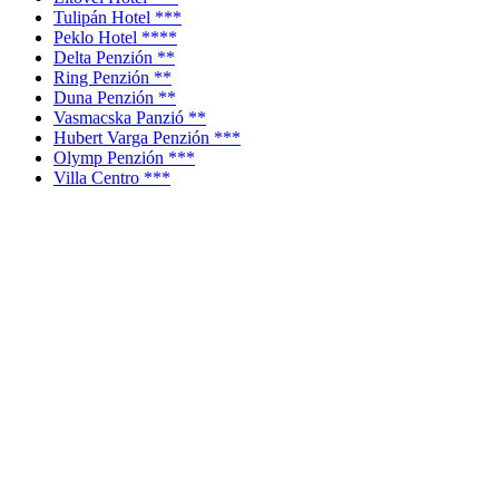
Tulipán Hotel ***
Peklo Hotel ****
Delta Penzión **
Ring Penzión **
Duna Penzión **
Vasmacska Panzió **
Hubert Varga Penzión ***
Olymp Penzión ***
Villa Centro ***