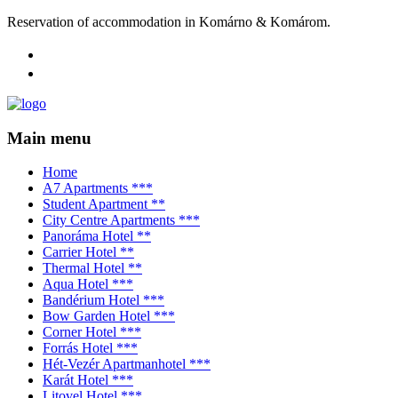
Reservation of accommodation in Komárno & Komárom.
Main menu
Home
A7 Apartments ***
Student Apartment **
City Centre Apartments ***
Panoráma Hotel **
Carrier Hotel **
Thermal Hotel **
Aqua Hotel ***
Bandérium Hotel ***
Bow Garden Hotel ***
Corner Hotel ***
Forrás Hotel ***
Hét-Vezér Apartmanhotel ***
Karát Hotel ***
Litovel Hotel ***